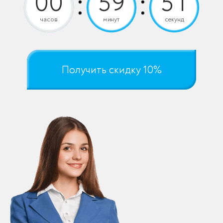
часов
минут
секунд
Получить скидку 10%